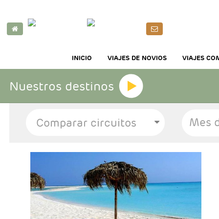
INICIO
VIAJES DE NOVIOS
VIAJES CO
Nuestros destinos
Mes d
- Salidas: Sábados
- Ruta: 3 noches Habana y 4 noches Cayo
Largo
- Categoría hotelera: Única
- Régimen: TI en Cayo Largo + HD en Habana
+ 1 cena