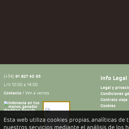
(+34)
91 827 40 65
Info Legal
L/V 10:00 a 14:00
Legal y privac
Contacto
/ Ven a vernos
Condiciones g
Contrato viaje
Cookies
Esta web utiliza cookies propias, analíticas de
nuestros servicios mediante el análisis de los