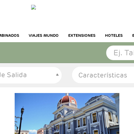
MBINADOS
VIAJES MUNDO
EXTENSIONES
HOTELES
e Salida
- Salidas: Diarias
- Ruta: 3 noches Habana, 1 noche Cienfuegos,
2 noches Trinidad y 3 noches Varadero.
- Categoría hotelera: Categoria Básica
- Régimen: Según programa