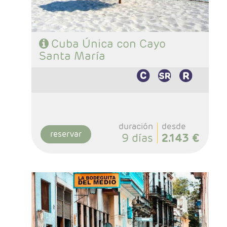
Cuba Única con Cayo
Santa María
duración
desde
reservar
9 días
2.143 €
- Salidas: Diarias
- Ruta: 3 noches Habana, 1 noche Cienfuegos,
2 noches Trinidad, 3 noches Cayo Santa María
y 1 noche Habana
- Categoría hotelera: Categoria Básica y