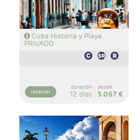
Superior
- Régimen: Según programa
Cuba Historia y Playa
PRIVADO
duración
desde
reservar
12 días
3.067 €
- Salidas: Jueves y Domingos
- Ruta: 2 noches Habana, 2 noches Santago
de Cuba. 2 noches Camaguey, 2 noche