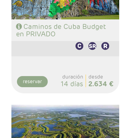
Caminos de Cuba Budget
en PRIVADO
duración
desde
reservar
14 días
2.634 €
- Salidas: Diarias
- Ruta: 2 noches Habana, 2 noche Viñales, 1
noche Las Terrazas, 1 noche Peninsula Zapata,
2 noches Trinidad, y 4 noches Varadero.
- Categoría hotelera: Categoria Básica