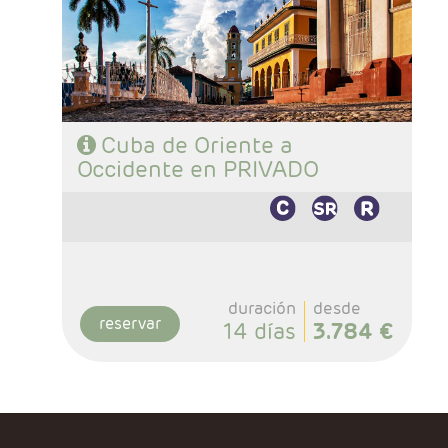
Trinidad, 3 noches Cayo Santa María, y 1
noche Habana.
- Categoría hotelera: Categoria Básica
- Régimen: Según programa
Cuba de Oriente a
Occidente en PRIVADO
duración
desde
reservar
14 días
3.784 €