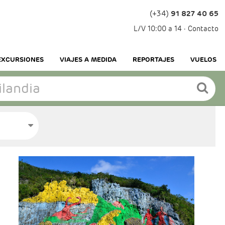
(+34)
91 827 40 65
L/V 10:00 a 14 ·
Contacto
EXCURSIONES
VIAJES A MEDIDA
REPORTAJES
VUELOS
- Salidas: Diarias
- Ruta: 3 noches Habana, 2 noches Viñales, 3
noches Trinidad, 3 noches Cayo Santa María y
1 noche Habana.
- Categoría hotelera: Categoria Básica
- Régimen: Según programa