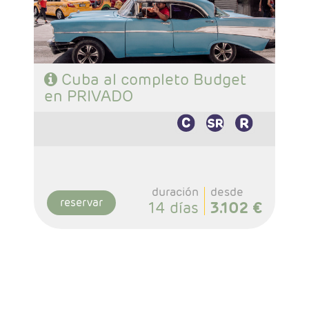
- Régimen: Según programa
Cuba al completo Budget
en PRIVADO
duración
desde
reservar
14 días
3.102 €