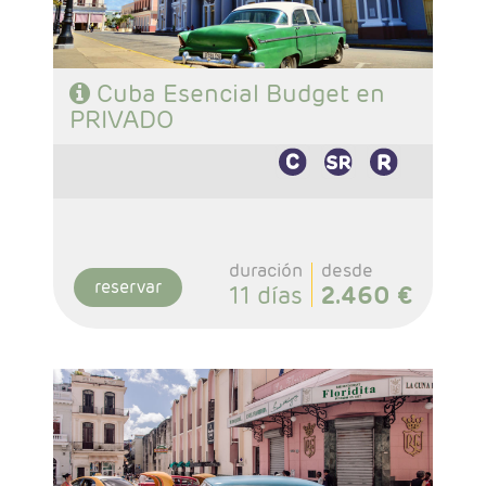
Cuba Esencial Budget en
PRIVADO
duración
desde
reservar
11 días
2.460 €
- Salidas: Martes y Viernes
- Ruta: 3 noches Habana, 2 noches Trinidad, 3
noches Cayo Guillermo, 1 noche Camaguey, 2
noches Santago de Cub y 1 noche Habana.
- Categoría hotelera: Categoria Básica