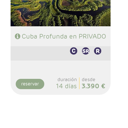
- Régimen: Según programa
Cuba Profunda en PRIVADO
duración
desde
reservar
14 días
3.390 €