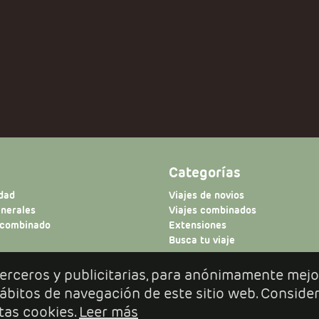
Categorías
idad
Viajes de novios
enerales
Viajes combinados
 combinado
Extensiones
Busca tu viaje
 terceros y publicitarias, para anónimamente mejo
 hábitos de navegación de este sitio web. Conside
tas cookies.
Leer más