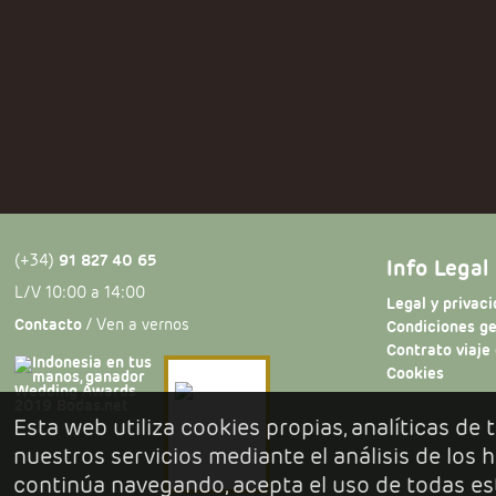
(+34)
91 827 40 65
Info Legal
L/V 10:00 a 14:00
Legal y privac
Contacto
/ Ven a vernos
Condiciones g
Contrato viaje
Cookies
Esta web utiliza cookies propias, analíticas de
nuestros servicios mediante el análisis de los
continúa navegando, acepta el uso de todas es