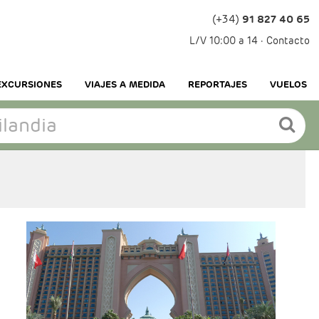
(+34)
91 827 40 65
L/V 10:00 a 14 ·
Contacto
EXCURSIONES
VIAJES A MEDIDA
REPORTAJES
VUELOS
- Salidas: Diarias
- Ruta: Dubai 5 noches.
- Categoría hotelera: A elección del cliente.
- Régimen: Alojamiento y desayuno
- Excursiones incluidas:
* Visita ciudad Dubai con guía de habla
hispana.