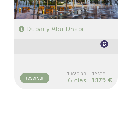
* Safari por el desierto con cena barbacoa.
* Visita día completo Abu Dhabi con almuerzo
Dubai y Abu Dhabi
duración
desde
reservar
6 días
1.175 €