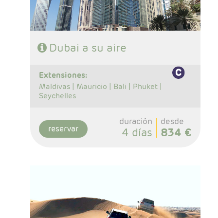
Dubai a su aire
extensiones:
Maldivas |
Mauricio |
Bali |
Phuket |
Seychelles
duración
desde
reservar
4 días
834 €
- Salidas: Diarias
- Ruta: Dubai 7 noches.
- Categoría hotelera: A elección del cliente.
- Régimen: Alojamiento y desayuno
- Excursiones incluidas: