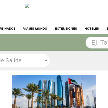
MBINADOS
VIAJES MUNDO
EXTENSIONES
HOTELES
e Salida
- Salidas: Diarias
- Ruta: Dubai 3 noches y 2 noches Abu Dhabi
- Categoría hotelera: A elección del cliente.
- Régimen: Alojamiento y desayuno
- Excursiones incluidas:
* Visita ciudad Dubai con guía de habla
hispana.