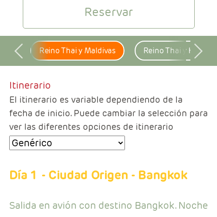
REPORTAJES
Reservar
VUELOS
Bali
Reino Thai y Maldivas
Reino Thai y Koh Sa
Itinerario
El itinerario es variable dependiendo de la
fecha de inicio. Puede cambiar la selección para
ver las diferentes opciones de itinerario
Día 1
- Ciudad Origen - Bangkok
Salida en avión con destino Bangkok. Noche