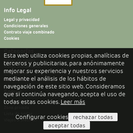
Info Legal
Legal y privacidad
Condiciones generales
Contrato viaje combinado
The Empress Premier Chiang Mai (Chiang Mai)
Cookies
Categorías
199/42 Soi, Charoen Prathet Lane 12
Esta web utiliza cookies propias, analíticas de
(Chiang Mai)
Viajes de novios
terceros y publicitarias, para anónimamente
+66 53 253 199
Viajes combinados
mejorar su experiencia y nuestros servicios
Extensiones
+ info
sitio web
mediante el análisis de los hábitos de
Busca tu viaje
navegación de este sitio web. Consideramos
Somos
que si continúa navegando, acepta el uso de
todas estas cookies.
Leer más
Conócenos
Zona privada
Lista de bodas
Configurar cookies
rechazar todas
Viajes a Vietnam
aceptar todas