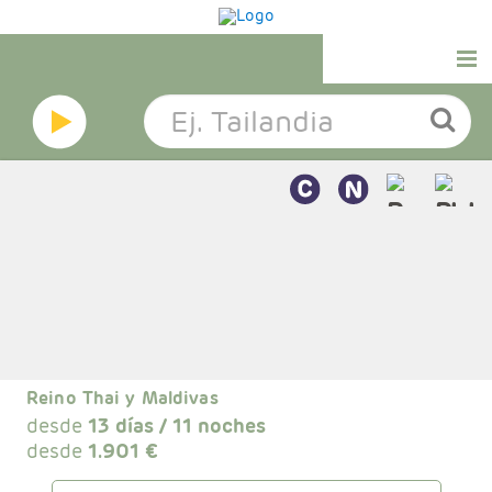
INICIO
VIAJES DE NOVIOS
VIAJES COMBINADOS
VIAJES MUNDO
EXTENSIONES
HOTELES
Reino Thai y Maldivas
EXCURSIONES
desde
13 días / 11 noches
desde
1.901 €
VIAJES A MEDIDA