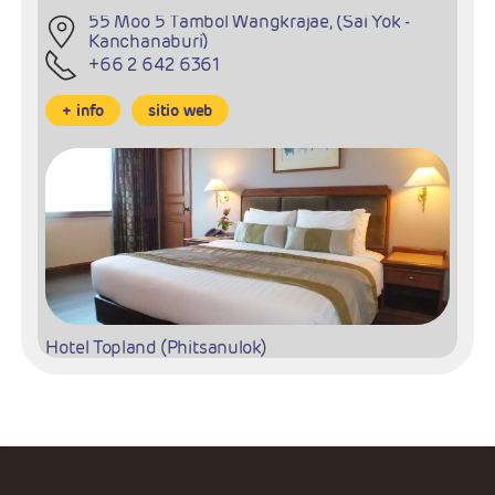
55 Moo 5 Tambol Wangkrajae, (Sai Yok -
Kanchanaburi)
+66 2 642 6361
+ info
sitio web
Hotel Topland (Phitsanulok)
68/33 Akathodsarod St. A.Muang
(Phitsanulok - Phitsanulok)
+66 55 247 800